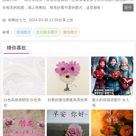
全相关的组图，就上布阁拉，唯美好看可爱的图片，这里都有！
展开
由 布阁拉七七 2024-03-30 11:50分享上传
标签：
祝福图片
生日快乐图片
微信图片
猜你喜欢
白色高级感壁纸 白色系
好看的微信图案风景效果
最火的祝福语图片 令人
背
感