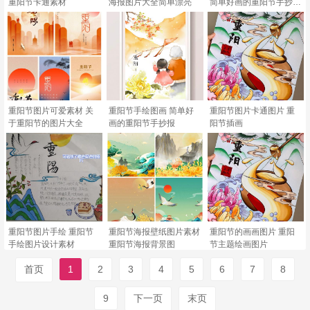
重阳节卡通素材
海报图片大全简单漂亮
简单好画的重阳节手抄报
图片
重阳节图片可爱素材 关
重阳节手绘图画 简单好
重阳节图片卡通图片 重
于重阳节的图片大全
画的重阳节手抄报
阳节插画
重阳节图片手绘 重阳节
重阳节海报壁纸图片素材
重阳节的画画图片 重阳
手绘图片设计素材
重阳节海报背景图
节主题绘画图片
首页
1
2
3
4
5
6
7
8
9
下一页
末页