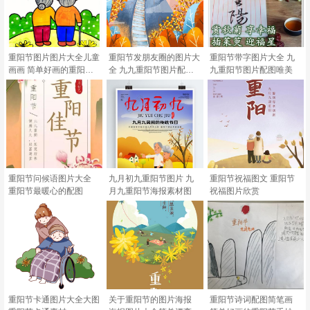
重阳节图片图片大全儿童
重阳节发朋友圈的图片大
重阳节带字图片大全 九
画画 简单好画的重阳节
全 九九重阳节图片配图
九重阳节图片配图唯美
手抄报
唯美带字
重阳节问候语图片大全
九月初九重阳节图片 九
重阳节祝福图文 重阳节
重阳节最暖心的配图
月九重阳节海报素材图
祝福图片欣赏
重阳节卡通图片大全大图
关于重阳节的图片海报
重阳节诗词配图简笔画