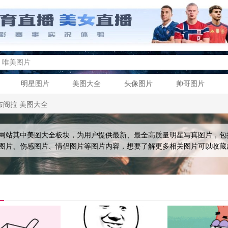
明星图片
美图大全
头像图片
帅哥图片
布阁拉
美图大全
网站其中美图大全板块，为用户提供最新、最全高质量明星写真图片，包
图片、伤感图片、情侣图片等图片内容，想要了解更多相关图片可以收藏