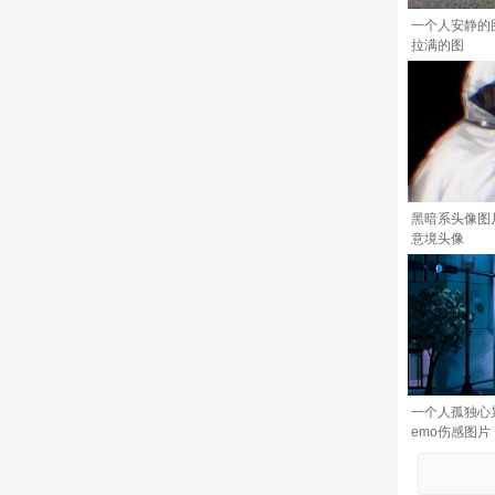
一个人安静的
拉满的图
黑暗系头像图
意境头像
一个人孤独心
emo伤感图片