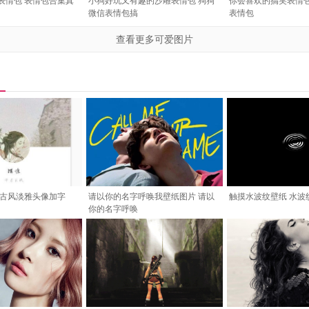
表情包 表情包合集真
小狗好玩又有趣的沙雕表情包 狗狗
你会喜欢的搞笑表情包
微信表情包搞
表情包
查看更多可爱图片
 古风淡雅头像加字
请以你的名字呼唤我壁纸图片 请以
触摸水波纹壁纸 水波
你的名字呼唤