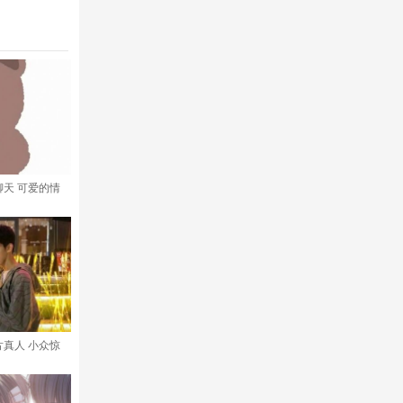
天 可爱的情
真人 小众惊