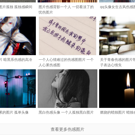
图片孤独 孤独感瞬间
图片伤感背影一个人 一切看淡了的
qq头像女生古风伤感
忧伤图片
片 暗黑系伤感的高冷
一个人心情难过的伤感图图片 一个
关于青春伤感的图片带
人心累伤感图
子表达心情失
累的图片 孤单头像
黑白伤感头像 一个人孤独黑白图片
燃烧的蜡烛图片 蜡烛
查看更多伤感图片