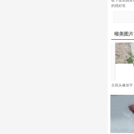
收下这组搞笑
的很好笑
唯美图片
古风头像加字