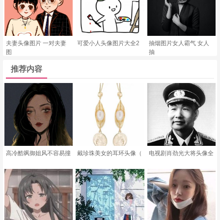
夫妻头像图片 一对夫妻
可爱小人头像图片大全2
抽烟图片女人霸气 女人
图
抽
推荐内容
高冷酷飒御姐风不容易撞
戴珍珠美女的耳环头像（
电视剧肖劲光大将头像全