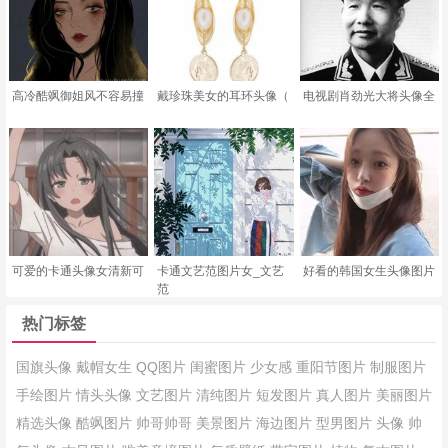
高冷酷飒御姐风不容易撞
戴珍珠美女的耳环头像（
电视剧肖劲光大将头像全
可爱的卡通头像女清新可
卡通文艺范图片女_文艺
好看的韩国女生头像图片
范
热门标签
国旗头像
戴帽女生
QQ图片
闺蜜图片
少女感
重阳节图片
制服图片
手绘图片
情头头像
文艺图片
清纯图片
短发图片
真人图片
美丽图片
精选头像
酷飒图片
帅哥帅哥
美景图片
海边图片
型男图片
头像
帅