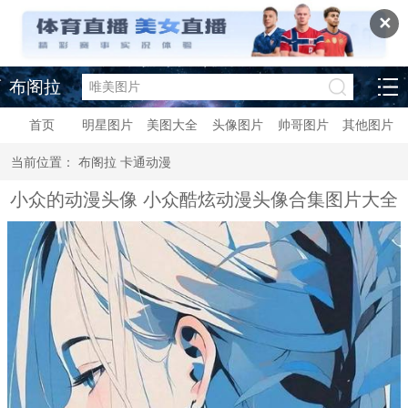
✕
布阁拉
首页
明星图片
美图大全
头像图片
帅哥图片
其他图片
当前位置：
布阁拉
卡通动漫
小众的动漫头像 小众酷炫动漫头像合集图片大全