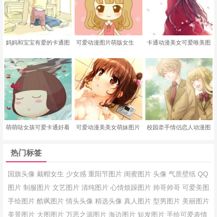
妈妈和宝宝有爱的卡通图
可爱动漫图片萌版女生
卡通动漫美女可爱唯美图
萌萌哒女孩可爱卡通好看
可爱动漫美美女萌妹图片
校园牵手情侣恋人动漫图
热门标签
国旗头像
戴帽女生
少女感
重阳节图片
闺蜜图片
头像
气质壁纸
QQ
图片
制服图片
文艺图片
清纯图片
心情烦躁图片
帅哥帅哥
可爱美图
手绘图片
酷飒图片
情头头像
精选头像
真人图片
型男图片
美丽图片
美景图片
大图图片
万恶之源图片
海边图片
短发图片
手绘可爱表情