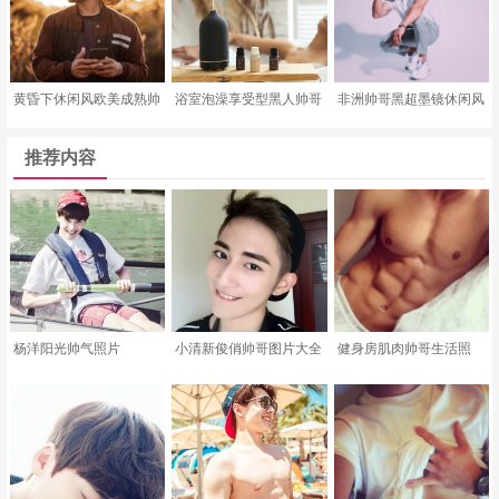
黄昏下休闲风欧美成熟帅
浴室泡澡享受型黑人帅哥
非洲帅哥黑超墨镜休闲风
推荐内容
杨洋阳光帅气照片
小清新俊俏帅哥图片大全
健身房肌肉帅哥生活照