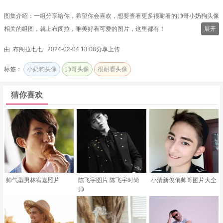
图集介绍：一组分享给你，希望你会喜欢，想要查看更多很耐看的帅哥小奶狗头像
相关的组图，就上布阁拉，唯美好看可爱的图片，这里都有！
展开
由 布阁拉七七 2024-02-04 13:08分享上传
标签：
小奶狗头像
帅哥头像
很耐看头像
猜你喜欢
帅气型男林宥嘉照片
陈飞宇图片 陈飞宇时尚
小清新俊俏帅哥图片大全
帅