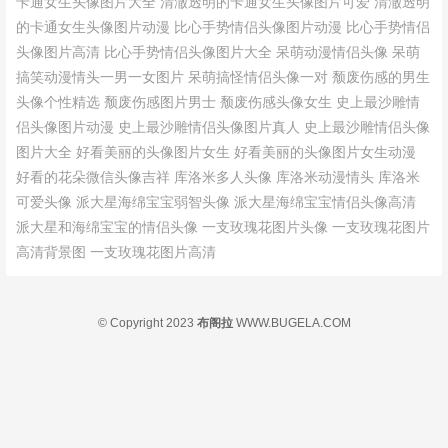
卡通女生头像图片大全
清澈透明的卡通女生头像图片可爱
清澈透明
的卡通女生头像图片动漫
比心手势情侣头像图片动漫
比心手势情侣
头像图片高清
比心手势情侣头像图片大全
呆萌动漫情侣头像
呆萌
搞笑动漫情头一男一女图片
呆萌搞怪情侣头像一对
颓废伤感的男生
头像个性精选
颓废伤感图片男士
颓废伤感头像女生
史上最沙雕情
侣头像图片动漫
史上最沙雕情侣头像图片真人
史上最沙雕情侣头像
图片大全
好看美丽的头像图片女生
好看美丽的头像图片女生动漫
好看的花朵微信头像吉祥
库洛米多人头像
库洛米动漫情头
库洛米
可爱头像
派大星海绵宝宝弱智头像
派大星海绵宝宝情侣头像高清
派大星和海绵宝宝的情侣头像
一支玫瑰花图片头像
一支玫瑰花图片
高清背景图
一支玫瑰花图片高清
© Copyright 2023
布阁拉
WWW.BUGELA.COM