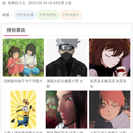
由 布阁拉七七 2023-09-19 16:43分享上传
标签：
月野兔头像
月野兔壁纸
月野兔图片
猜你喜欢
宫崎骏动画千与千寻图片
潮图火影头像图片男 火
灰原哀头像高清 灰原哀
影
头
小黄人漫画素材图片大全
颜路壁纸高清 动漫人物
火影忍者头像图片 火影