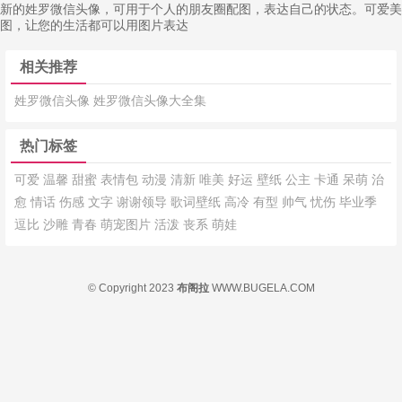
新的姓罗微信头像，可用于个人的朋友圈配图，表达自己的状态。可爱美
图，让您的生活都可以用图片表达
相关推荐
姓罗微信头像
姓罗微信头像大全集
热门标签
可爱
温馨
甜蜜
表情包
动漫
清新
唯美
好运
壁纸
公主
卡通
呆萌
治
愈
情话
伤感
文字
谢谢领导
歌词壁纸
高冷
有型
帅气
忧伤
毕业季
逗比
沙雕
青春
萌宠图片
活泼
丧系
萌娃
© Copyright 2023
布阁拉
WWW.BUGELA.COM