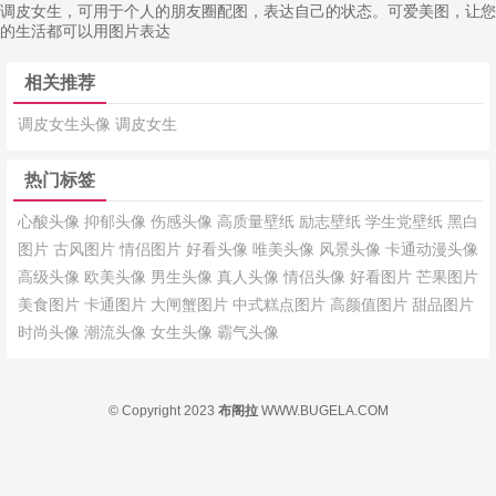
调皮女生，可用于个人的朋友圈配图，表达自己的状态。可爱美图，让您
的生活都可以用图片表达
相关推荐
调皮女生头像
调皮女生
热门标签
心酸头像
抑郁头像
伤感头像
高质量壁纸
励志壁纸
学生党壁纸
黑白
图片
古风图片
情侣图片
好看头像
唯美头像
风景头像
卡通动漫头像
高级头像
欧美头像
男生头像
真人头像
情侣头像
好看图片
芒果图片
美食图片
卡通图片
大闸蟹图片
中式糕点图片
高颜值图片
甜品图片
时尚头像
潮流头像
女生头像
霸气头像
© Copyright 2023
布阁拉
WWW.BUGELA.COM