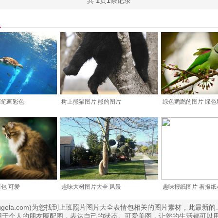
共
1
页
1
条记录
简笔画彩色
树上熊猫图片 熊的图片
绿色鹦鹉的图片 绿色
包 可爱
趣味大树图片大全 风景
趣味报纸图片 看报纸
.bugela.com)为您找到上班照片图片大全表情包相关的图片素材，此最新
用于个人的朋友圈配图，表达自己的状态。可爱美图，让您的生活都可以