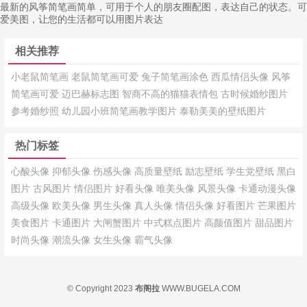
最新的风筝简笔画简单，可用于个人的朋友圈配图，表达自己的状态。可
爱美图，让您的生活都可以用图片表达
相关推荐
小老鼠简笔画
老鼠简笔画可爱
兔子简笔画涂色
西瓜情侣头像
风筝
简笔画可爱
迈巴赫标志图
智商不高的猫猫表情包
古时候婚纱图片
参考婚纱照
幼儿园小班简笔画教学图片
泰勒美美的壁纸图片
热门标签
心酸头像
抑郁头像
伤感头像
高质量壁纸
励志壁纸
学生党壁纸
黑白
图片
古风图片
情侣图片
好看头像
唯美头像
风景头像
卡通动漫头像
高级头像
欧美头像
男生头像
真人头像
情侣头像
好看图片
芒果图片
美食图片
卡通图片
大闸蟹图片
中式糕点图片
高颜值图片
甜品图片
时尚头像
潮流头像
女生头像
霸气头像
© Copyright 2023
布阁拉
WWW.BUGELA.COM