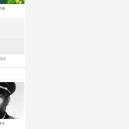
舒服
信头
像全