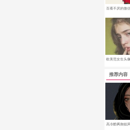
百看不厌的微
欧美范女生头
推荐内容
高冷酷飒御姐