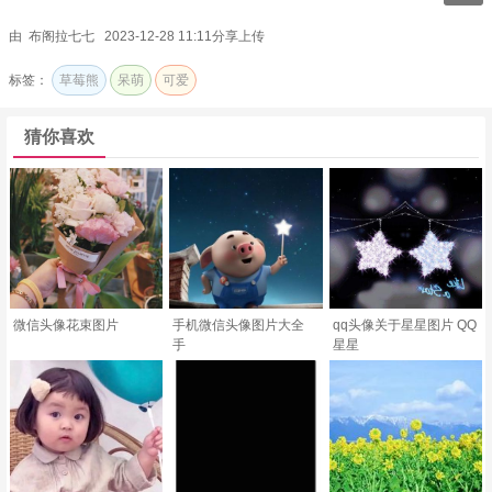
由 布阁拉七七 2023-12-28 11:11分享上传
标签：
草莓熊
呆萌
可爱
猜你喜欢
微信头像花束图片
手机微信头像图片大全
qq头像关于星星图片 QQ
手
星星