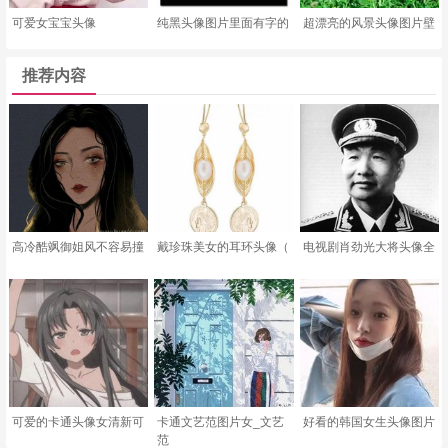
可爱女宝宝头像
纯黑头像图片里面有字的
超漂亮的风景头像图片壁
推荐内容
高冷酷飒御姐风不容易撞
戴珍珠美女的耳环头像（
电视剧肖劲光大将头像全
可爱的卡通头像女清新可
卡通文艺范图片女_文艺
好看的韩国女生头像图片
范