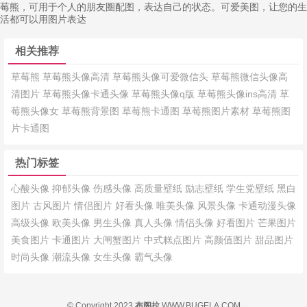
莓熊，可用于个人的朋友圈配图，表达自己的状态。可爱美图，让您的生
活都可以用图片表达
相关推荐
草莓熊
草莓熊头像高清
草莓熊头像可爱微信头
草莓熊微信头像高
清图片
草莓熊头像卡通头像
草莓熊头像q版
草莓熊头像ins高清
草
莓熊头像女
草莓熊背景图
草莓熊卡通图
草莓熊图片素材
草莓熊图
片卡通图
热门标签
心酸头像
抑郁头像
伤感头像
高质量壁纸
励志壁纸
学生党壁纸
黑白
图片
古风图片
情侣图片
好看头像
唯美头像
风景头像
卡通动漫头像
高级头像
欧美头像
男生头像
真人头像
情侣头像
好看图片
芒果图片
美食图片
卡通图片
大闸蟹图片
中式糕点图片
高颜值图片
甜品图片
时尚头像
潮流头像
女生头像
霸气头像
© Copyright 2023
布阁拉
WWW.BUGELA.COM