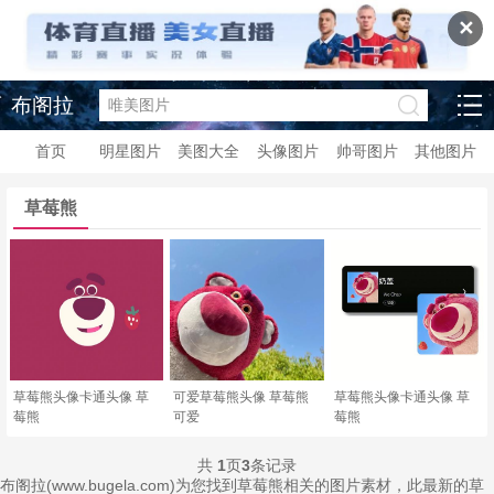
✕
布阁拉
首页
明星图片
美图大全
头像图片
帅哥图片
其他图片
草莓熊
草莓熊头像卡通头像 草
可爱草莓熊头像 草莓熊
草莓熊头像卡通头像 草
莓熊
可爱
莓熊
共
1
页
3
条记录
布阁拉(www.bugela.com)为您找到草莓熊相关的图片素材，此最新的草