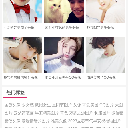
可爱萌娃男孩子头像
帅哥和猫咪的男生头像
帅气阳光男生头像
帅气型男微信帅哥头像
唯美小清新男生QQ头像
伤感美男子QQ头像
热门标签
国旗头像
少女感
戴帽女生
重阳节图片
头像
可爱美图
QQ图片
大图
图片
云朵简笔画
早安精美图片
黄色
万恶之源图片
制服图片
微信猪
猪侠头像
发泄情绪的图片
唯美头像
2023立春节气早安祝福语图片