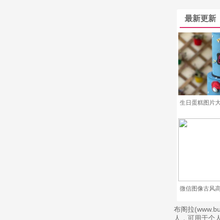
最新更新
生日蛋糕图片
微信图像古风高
布阁拉(www
人，可用于个