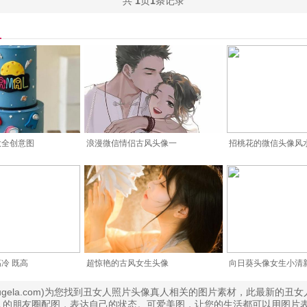
共
1
页
1
条记录
大全创意图
浪漫微信情侣古风头像一
招桃花的微信头像风
冷 既高
超惊艳的古风女生头像
向日葵头像女生小清
.bugela.com)为您找到丑女人照片头像真人相关的图片素材，此最新的丑
人的朋友圈配图，表达自己的状态。可爱美图，让您的生活都可以用图片