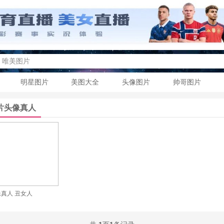
明星图片
美图大全
头像图片
帅哥图片
片头像真人
真人 丑女人