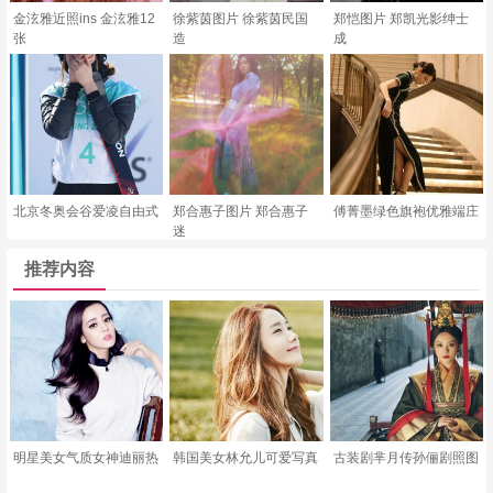
金泫雅近照ins 金泫雅12
徐紫茵图片 徐紫茵民国
郑恺图片 郑凯光影绅士
张
造
成
北京冬奥会谷爱凌自由式
郑合惠子图片 郑合惠子
傅菁墨绿色旗袍优雅端庄
迷
推荐内容
明星美女气质女神迪丽热
韩国美女林允儿可爱写真
古装剧芈月传孙俪剧照图