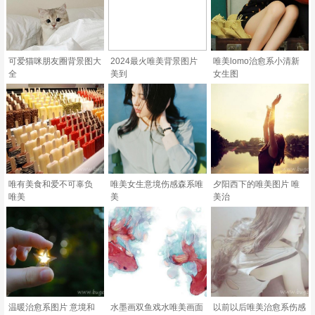
可爱猫咪朋友圈背景图大
2024最火唯美背景图片
唯美lomo治愈系小清新
全
美到
女生图
唯有美食和爱不可辜负
唯美女生意境伤感森系唯
夕阳西下的唯美图片 唯
唯美
美
美治
温暖治愈系图片 意境和
水墨画双鱼戏水唯美画面
以前以后唯美治愈系伤感