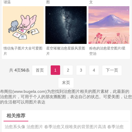
谐温
图
文
情侣兔子图片大全可爱图
星空璀璨治愈星眼风景图
粉色的治愈星空图片/星
片
片
空治
共
4
页
56
条
首页
1
2
3
4
下一页
末页
布阁拉(www.bugela.com)为您找到治愈图片相关的图片素材，此最新的
治愈图片，可用于个人的朋友圈配图，表达自己的状态。可爱美图，让您
的生活都可以用图片表达
相关推荐
治愈系头像
治愈图片
春季治愈又很唯美的背景图片高清
春季治愈