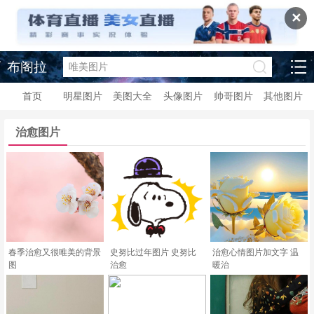
✕
布阁拉
首页
明星图片
美图大全
头像图片
帅哥图片
其他图片
治愈图片
春季治愈又很唯美的背景
史努比过年图片 史努比
治愈心情图片加文字 温
图
治愈
暖治