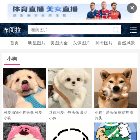
✕
布阁拉
首页
明星图片
美图大全
头像图片
帅哥图片
自然风景
小狗
可爱动物小狗头像 可爱
迷你可爱小狗头像 最萌
小狗可爱头像 微信狗图
小狗
小狗
片头