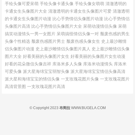
手绘头像可爱呆萌
手绘头像卡通头像
手绘头像女萌萌
清澈透明的
卡通女生头像图片大全
清澈透明的卡通女生头像图片可爱
清澈透明
的卡通女生头像图片动漫
比心手势情侣头像图片动漫
比心手势情侣
头像图片高清
比心手势情侣头像图片大全
呆萌动漫情侣头像
呆萌
搞笑动漫情头一男一女图片
呆萌搞怪情侣头像一对
颓废伤感的男生
头像个性精选
颓废伤感图片男士
颓废伤感头像女生
史上最沙雕情
侣头像图片动漫
史上最沙雕情侣头像图片真人
史上最沙雕情侣头像
图片大全
好看美丽的头像图片女生
好看美丽的头像图片女生动漫
好看的花朵微信头像吉祥
库洛米多人头像
库洛米动漫情头
库洛米
可爱头像
派大星海绵宝宝弱智头像
派大星海绵宝宝情侣头像高清
派大星和海绵宝宝的情侣头像
一支玫瑰花图片头像
一支玫瑰花图片
高清背景图
一支玫瑰花图片高清
© Copyright 2023
布阁拉
WWW.BUGELA.COM