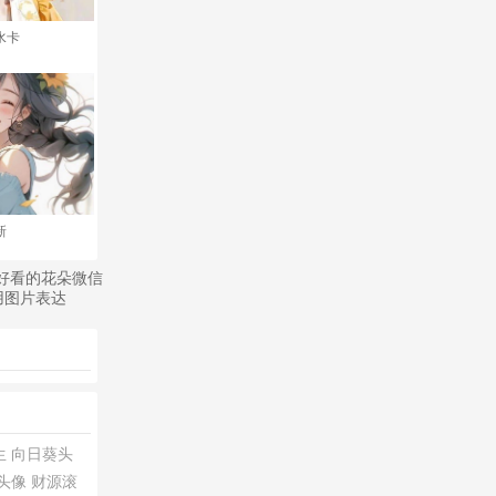
水卡
新
的好看的花朵微信
用图片表达
生
向日葵头
头像
财源滚