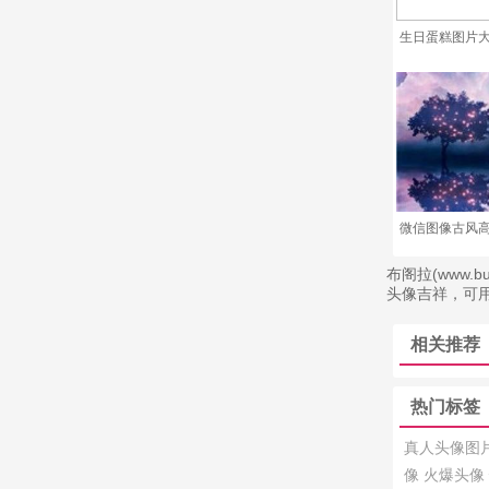
生日蛋糕图片
微信图像古风高
布阁拉(www
头像吉祥，可
相关推荐
热门标签
真人头像图
像
火爆头像