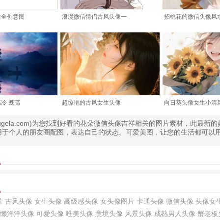
大全创意图
浪漫微信情侣古风头像一
招桃花的微信头像风
冷 既高
超惊艳的古风女生头像
向日葵头像女生小清
.bugela.com)为您找到好看的花朵微信头像吉祥相关的图片素材，此最新
用于个人的朋友圈配图，表达自己的状态。可爱美图，让您的生活都可以
片
古风头像
女生头像
高级感头像
女头像图片
卡通头像
微信头像
头像女
懒洋洋头像
可爱头像
唯美头像
意境头像
风景头像
成熟男人头像
蟹老板