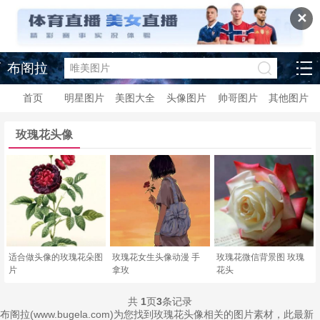
✕
布阁拉
首页
明星图片
美图大全
头像图片
帅哥图片
其他图片
玫瑰花头像
适合做头像的玫瑰花朵图
玫瑰花女生头像动漫 手
玫瑰花微信背景图 玫瑰
片
拿玫
花头
共
1
页
3
条记录
布阁拉(www.bugela.com)为您找到玫瑰花头像相关的图片素材，此最新