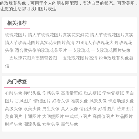
的玫瑰花头像，可用于个人的朋友圈配图，表达自己的状态。可爱美图，
让您的生活都可以用图片表达
相关推荐
玫瑰花图片
情人节玫瑰花图片真实花束鲜花
情人节玫瑰花图片真实
情人节玫瑰花图片真实花束图片高清
214情人节玫瑰花大图
玫瑰花
头像
适合做头像的玫瑰花朵图片
一支玫瑰花
一支玫瑰花图片头像
一支玫瑰花图片高清背景图
一支玫瑰花图片高清
粉色玫瑰花头像微
信
热门标签
心酸头像
抑郁头像
伤感头像
高质量壁纸
励志壁纸
学生党壁纸
黑白
图片
古风图片
情侣图片
好看头像
唯美头像
风景头像
卡通动漫头像
高级头像
欧美头像
男生头像
真人头像
情侣头像
好看图片
芒果图片
美食图片
卡通图片
大闸蟹图片
中式糕点图片
高颜值图片
甜品图片
时尚头像
潮流头像
女生头像
霸气头像