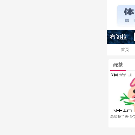
布阁拉
首页
绿茶
老绿茶了表情包