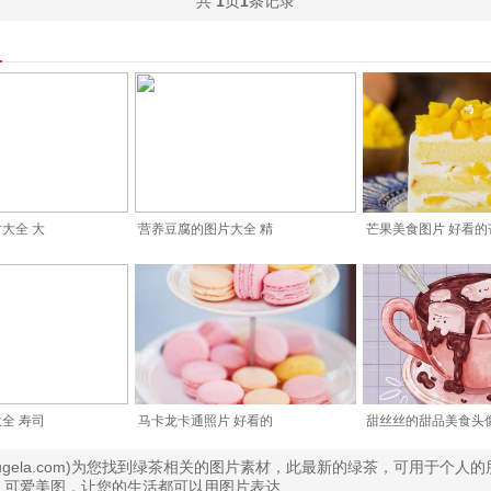
共
1
页
1
条记录
大全 大
营养豆腐的图片大全 精
芒果美食图片 好看的
全 寿司
马卡龙卡通照片 好看的
甜丝丝的甜品美食头
.bugela.com)为您找到绿茶相关的图片素材，此最新的绿茶，可用于个人
。可爱美图，让您的生活都可以用图片表达