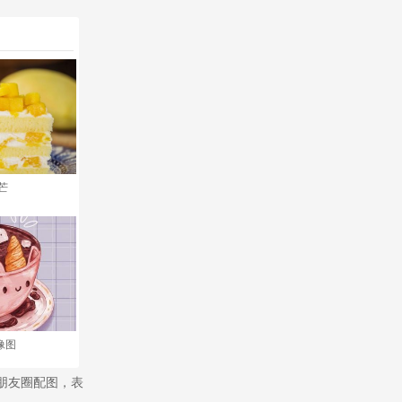
芒
像图
的朋友圈配图，表