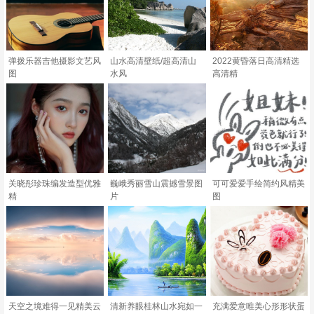
弹拨乐器吉他摄影文艺风
山水高清壁纸/超高清山
2022黄昏落日高清精选
图
水风
高清精
关晓彤珍珠编发造型优雅
巍峨秀丽雪山震撼雪景图
可可爱爱手绘简约风精美
精
片
图
天空之境难得一见精美云
清新养眼桂林山水宛如一
充满爱意唯美心形形状蛋