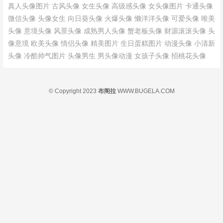
真人头像图片
古风头像
女生头像
高级感头像
女头像图片
卡通头像
微信头像
头像女生
向日葵头像
火爆头像
懒洋洋头像
可爱头像
唯美
头像
意境头像
风景头像
成熟男人头像
蟹老板头像
财源滚滚头像
头
像意境
欧美头像
情侣头像
精美图片
生日蛋糕图片
动漫头像
小清新
头像
冷酷帅气图片
头像男生
男头像动漫
女孩子头像
招桃花头像
© Copyright 2023
布阁拉
WWW.BUGELA.COM