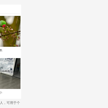
鹦
小
熟男人，可用于个