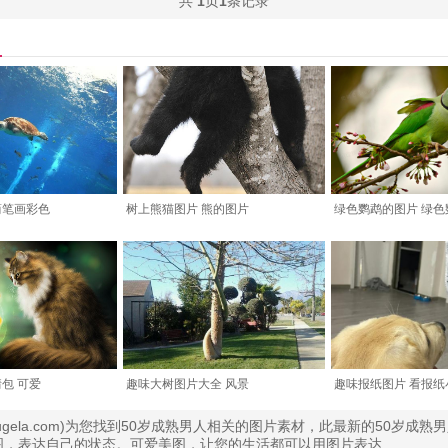
共
1
页
1
条记录
简笔画彩色
树上熊猫图片 熊的图片
绿色鹦鹉的图片 绿色
包 可爱
趣味大树图片大全 风景
趣味报纸图片 看报纸
bugela.com)为您找到50岁成熟男人相关的图片素材，此最新的50岁成
图，表达自己的状态。可爱美图，让您的生活都可以用图片表达