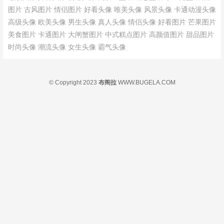
图片
古风图片
情侣图片
好看头像
唯美头像
风景头像
卡通动漫头像
高级头像
欧美头像
男生头像
真人头像
情侣头像
好看图片
芒果图片
美食图片
卡通图片
大闸蟹图片
中式糕点图片
高颜值图片
甜品图片
时尚头像
潮流头像
女生头像
霸气头像
© Copyright 2023
布阁拉
WWW.BUGELA.COM