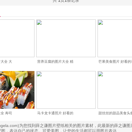
共
1
页
1
条记录
大全 大
营养豆腐的图片大全 精
芒果美食图片 好看的
全 寿司
马卡龙卡通照片 好看的
甜丝丝的甜品美食头
.bugela.com)为您找到薛之谦图片壁纸相关的图片素材，此最新的薛之谦
配图，表达自己的状态。可爱美图，让您的生活都可以用图片表达