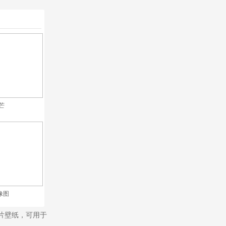
芒
像图
图片壁纸，可用于