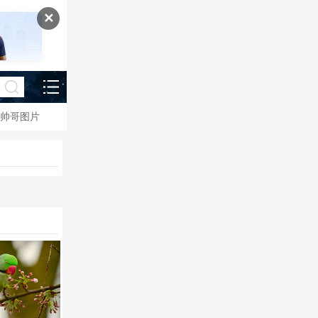
✕
帅哥图片