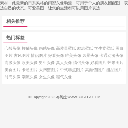
素材，此最新的日系风格的闺蜜头像动漫，可用于个人的朋友圈配图，表
达自己的状态。可爱美图，让您的生活都可以用图片表达
相关推荐
热门标签
心酸头像
抑郁头像
伤感头像
高质量壁纸
励志壁纸
学生党壁纸
黑白
图片
古风图片
情侣图片
好看头像
唯美头像
风景头像
卡通动漫头像
高级头像
欧美头像
男生头像
真人头像
情侣头像
好看图片
芒果图片
美食图片
卡通图片
大闸蟹图片
中式糕点图片
高颜值图片
甜品图片
时尚头像
潮流头像
女生头像
霸气头像
© Copyright 2023
布阁拉
WWW.BUGELA.COM