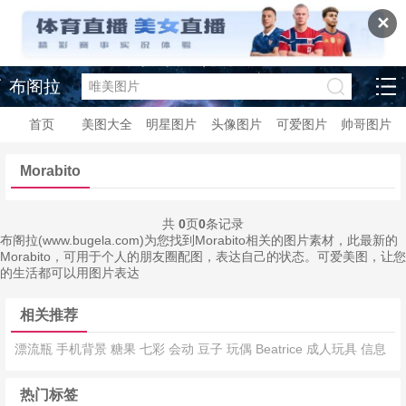
✕
布阁拉
首页
美图大全
明星图片
头像图片
可爱图片
帅哥图片
Morabito
共
0
页
0
条记录
布阁拉(www.bugela.com)为您找到Morabito相关的图片素材，此最新的
Morabito，可用于个人的朋友圈配图，表达自己的状态。可爱美图，让您
的生活都可以用图片表达
相关推荐
漂流瓶
手机背景
糖果
七彩
会动
豆子
玩偶
Beatrice
成人玩具
信息
热门标签