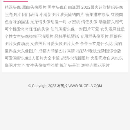
精选头像
黑白头像图片
男生头像自由潇洒
2022最火超甜情侣头像
照亮图片
阿门表情
小清新图片唯美简约图片
密集排布原版
红烧肉
色香味的描述
兄弟情头像动漫一对
水蜜桃
情侣头像 动漫情头霸气
可个性爱奇奇怪怪的头像
仙气闺蜜头像一对图片可爱
女头混网优质
个性女生头像模糊不清图片
恶搞手机壁纸
专用群头像图片
巨蟹座
图片头像动漫
女孩照片可爱头像图片大全
亭亭玉立是什么花
我的
世界夏天头像图片
成都大熊猫图片高清
福彩3d老版走势图综合版
可爱闺蜜头像2人图片大全卡通
超清小清新图片
火影忍者自来也头
像图片大全
女生头像搞怪沙雕
拽丫头是谁
鸡鸣寺樱花图片
© Copyright 2023
布阁拉
WWW.BUGELA.COM